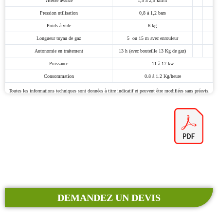
Vitesse avance
1,5 à 2,5 km/h
Pression utilisation
0,8 à 1,2 bars
Poids à vide
6 kg
Longueur tuyau de gaz
5 ou 15 m avec enrouleur
Autonomie en traitement
13 h (avec bouteille 13 Kg de gaz)
Puissance
11 à 17 kw
Consommation
0.8 à 1.2 Kg/heure
Toutes les informations techniques sont données à titre indicatif et peuvent être modifiées sans préavis.
DEMANDEZ UN DEVIS