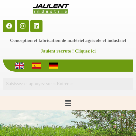
P
a
s
s
e
r
a
Conception et fabrication de matériel agricole et industriel
u
c
Jaulent recrute ! Cliquez ici
o
n
t
e
n
u