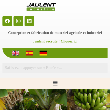
P
a
s
s
e
r
a
Conception et fabrication de matériel agricole et industriel
u
c
Jaulent recrute ! Cliquez ici
o
n
t
e
n
u