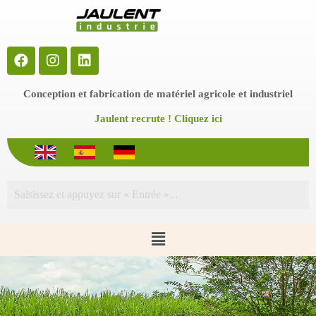
P
a
s
s
e
r
a
Conception et fabrication de matériel agricole et industriel
u
c
Jaulent recrute ! Cliquez ici
o
n
t
e
n
u