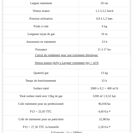
Vitesse avance
1,5 à 2,5 km/h
Pression utilisation
0,8 à 1,2 bars
Poids à vide
6 kg
Longueur tuyau de gaz
10 m
Autonomie en traitement
13 h
Puissance
11 à 17 kw
Calcul du rendement pour une traitement thermique:
Vitesse avance (m/h) x Largeur traitement (m) = m²/h
Quantité gaz
13 kg
Temps de fonctionnement
13 h
Surface traité
2000 x 0,2 = 400 m²/h
Total surface traité avec 13kg de gaz
5200 m² ( 0,52 ha)
Coût traitement pour un professionnel
46,01€/ha
P13 = 23,93 TTC
4,60 €/a *
Coût de traitement pour un particulier
52,8€/ha
P13 = 27,5€ TTC la bouteille
5,28 €/a *
* Exemple : 1a = 1000m²