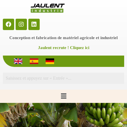
P
a
s
s
e
r
a
Conception et fabrication de matériel agricole et industriel
u
c
Jaulent recrute ! Cliquez ici
o
n
t
e
n
u