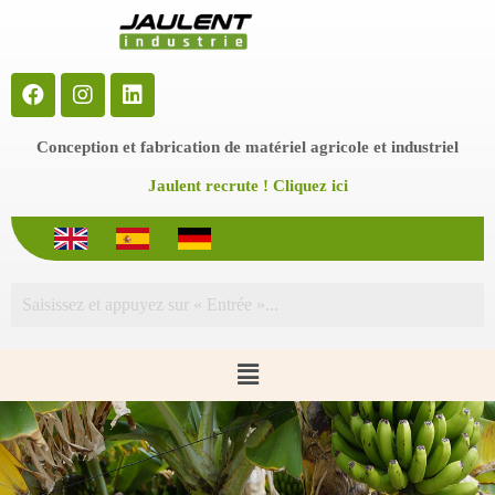
P
a
s
s
e
r
a
Conception et fabrication de matériel agricole et industriel
u
c
Jaulent recrute ! Cliquez ici
o
n
t
e
n
u