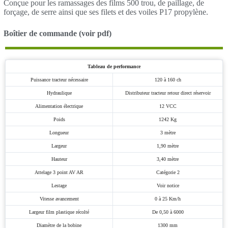
Conçue pour les ramassages des films 500 trou, de paillage, de
forçage, de serre ainsi que ses filets et des voiles P17 propylène.
Boîtier de commande (voir pdf)
Tableau de performance
Puissance tracteur nécessaire
120 à 160 ch
Hydraulique
Distributeur tracteur retour direct réservoir
Alimentation électrique
12 VCC
Poids
1242 Kg
Longueur
3 mètre
Largeur
1,90 mètre
Hauteur
3,40 mètre
Attelage 3 point AV AR
Catégorie 2
Lestage
Voir notice
Vitesse avancement
0 à 25 Km/h
Largeur film plastique récolté
De 0,50 à 6000
Diamètre de la bobine
1300 mm