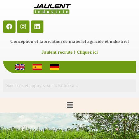
P
a
s
s
e
r
a
Conception et fabrication de matériel agricole et industriel
u
c
Jaulent recrute ! Cliquez ici
o
n
t
e
n
u