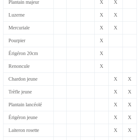
Plantain majeur
X
X
Luzerne
X
X
Mercuriale
X
X
Pourpier
X
Érigéron 20cm
X
Renoncule
X
Chardon jeune
X
X
Trèfle jeune
X
X
Plantain lancéolé
X
X
Érigéron jeune
X
X
Laiteron rosette
X
X