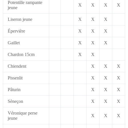
Potentille rampante
X
X
X
X
jeune
Liseron jeune
X
X
X
Épervière
X
X
X
Gaillet
X
X
X
Chardon 15cm
X
X
Chiendent
X
X
X
Pissenlit
X
X
X
Pâturin
X
X
X
Sèneçon
X
X
X
Véronique perse
X
X
X
jeune