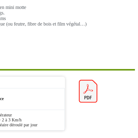
 en mini motte
gs.
ilms
ue (ou feutre, fibre de bois et film végétal…)
ce
érateur
= 2 à 3 Km/h
aire déroulé par jour