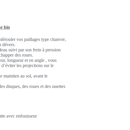
ue bio
dérouler vos paillages type chanvre,
n dévers.
eau suivi par son frein à pression
échapper des roues.
eur, longueur et en angle , vous
 d’éviter les projections sur le
e maintien au sol, avant le
es disques, des roues et des rasettes
utte avec enfouisseur