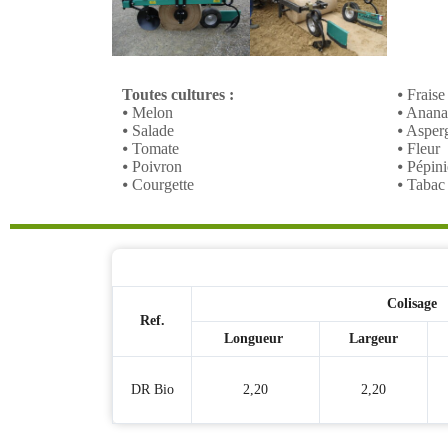
Toutes cultures :
⦁ Fraise
⦁ Melon
⦁ Anana
⦁ Salade
⦁ Asper
⦁ Tomate
⦁ Fleur
⦁ Poivron
⦁ Pépini
⦁ Courgette
⦁ Tabac
Colisage
Ref.
Longueur
Largeur
DR Bio
2,20
2,20