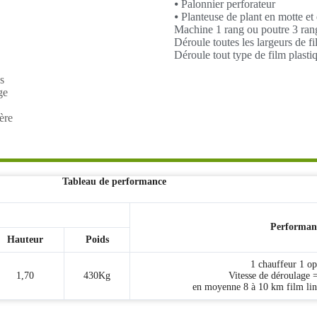
⦁ Palonnier perforateur
⦁ Planteuse de plant en motte et
Machine 1 rang ou poutre 3 ran
Déroule toutes les largeurs de f
Déroule tout type de film plastiq
s
ge
ère
Tableau de performance
Performan
Hauteur
Poids
1 chauffeur 1 op
1,70
430Kg
Vitesse de déroulage 
en moyenne 8 à 10 km film liné