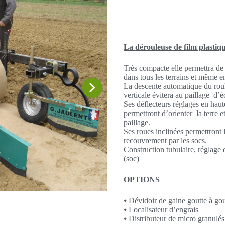
La dérouleuse de film plastiq
Très compacte elle permettra de 
dans tous les terrains et même e
La descente automatique du roul
verticale évitera au paillage d’
Ses déflecteurs réglages en haut
permettront d’orienter la terre et
paillage.
Ses roues inclinées permettront l
recouvrement par les socs.
Construction tubulaire, réglage d
(soc)
OPTIONS
⦁ Dévidoir de gaine goutte à go
⦁ Localisateur d’engrais
⦁ Distributeur de micro granulés