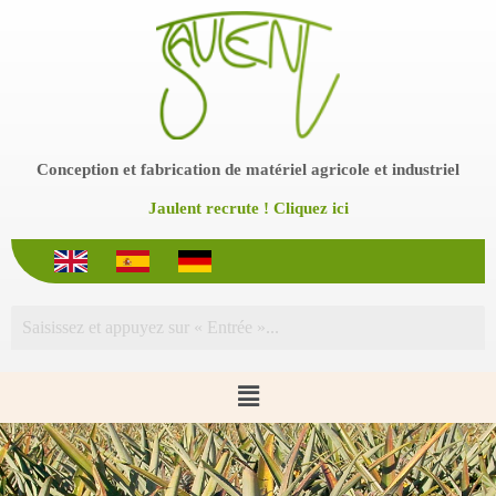
P
a
s
s
e
r
a
u
Conception et fabrication de matériel agricole et industriel
c
o
Jaulent recrute ! Cliquez ici
n
t
e
n
u